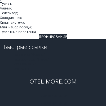
Туалет;
Чайник;
Телевизор;
Холодильник;
Сплит-система;
Мин. набор посуды;
Туалетные полотенца.
БРОНИРОВАНИЕ
Быстрые ссылки
Гостиница "Фиеста"
Гостевой дом "Наира"
Бронирование
Контакты
OTEL-MORE.COM
8 800 7000 599
+7 (918) 160-66-66
+7 (928) 401-60-60