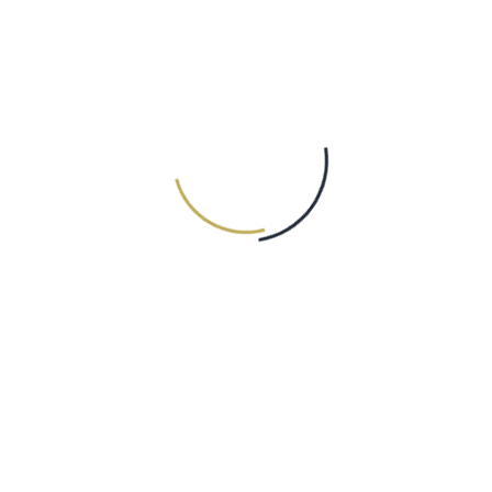
ПРАВИЛА ЭКСПЛУАТАЦИИ
БЫСТРЫЕ ССЫЛКИ
Гостиница "Фиеста"
Бронирование
Гостевой дом "Наира"
Контакты